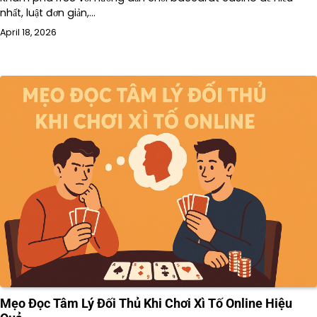
nhất, luật đơn giản,…
April 18, 2026
Mẹo Đọc Tâm Lý Đối Thủ Khi Chơi Xì Tố Online Hiệu