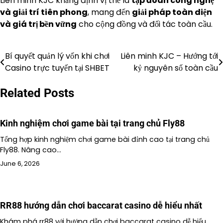
Liên minh KJC khẳng định vị thế là
tập đoàn công nghệ
và giải trí tiên phong
, mang đến
giải pháp toàn diện
và giá trị bền vững
cho cộng đồng và đối tác toàn cầu.
Bí quyết quản lý vốn khi chơi
Liên minh KJC – Hướng tới
Post
Casino trực tuyến tại SHBET
kỷ nguyên số toàn cầu
navigation
Related Posts
Kinh nghiệm chơi game bài tại trang chủ Fly88
Tổng hợp kinh nghiệm chơi game bài đỉnh cao tại trang chủ
Fly88. Nâng cao…
June 6, 2026
RR88 hướng dẫn chơi baccarat casino dễ hiểu nhất
Khám phá rr88 với hướng dẫn chơi baccarat casino dễ hiểu