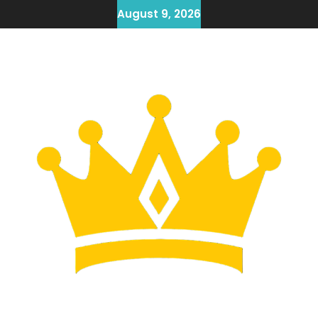
Skip
August 9, 2026
to
content