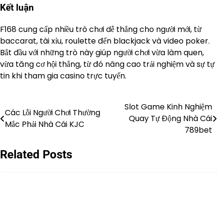
Kết luận
F168 cung cấp nhiều trò chơi dễ thắng cho người mới, từ
baccarat, tài xỉu, roulette đến blackjack và video poker.
Bắt đầu với những trò này giúp người chơi vừa làm quen,
vừa tăng cơ hội thắng, từ đó nâng cao trải nghiệm và sự tự
tin khi tham gia casino trực tuyến.
Slot Game Kinh Nghiệm
Post
Các Lỗi Người Chơi Thường
Quay Tự Động Nhà Cái
Mắc Phải Nhà Cái KJC
navigation
789bet
Related Posts