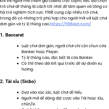
Đối với người mới tham gia casino trực tuyến, việc lựa chọn
trò chơi dễ thắng là cách tốt nhất để làm quen và tăng cơ
hội trải nghiệm tích cực. F168 cung cấp nhiều trò chơi,
trong đó có những trò phù hợp cho người mới với luật chơi
đơn giản và tỷ lệ thắng cao.
https://f168slot.com/
1. Baccarat
Luật chơi đơn giản, người chơi chỉ cần chọn cửa
Banker hoặc Player.
Tỷ lệ thắng cao, đặc biệt là cửa Banker.
Có thể theo dõi kết quả trước để dự đoán xu
hướng.
2. Tài xỉu (Sicbo)
Dựa vào xúc xắc, luật chơi dễ hiểu.
Người mới dễ dàng đặt cược vào Tài hoặc Xỉu,
chẵn/lẻ.