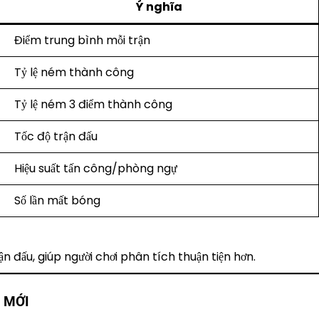
Ý nghĩa
Điểm trung bình mỗi trận
Tỷ lệ ném thành công
Tỷ lệ ném 3 điểm thành công
Tốc độ trận đấu
Hiệu suất tấn công/phòng ngự
Số lần mất bóng
 đấu, giúp người chơi phân tích thuận tiện hơn.
 MỚI