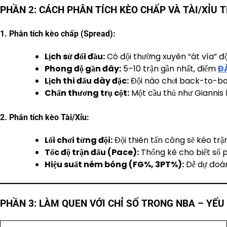
PHẦN 2: CÁCH PHÂN TÍCH KÈO CHẤP VÀ TÀI/XỈU 
1. Phân tích kèo chấp (Spread):
Lịch sử đối đầu:
Có đội thường xuyên “át vía” đ
Phong độ gần đây:
5–10 trận gần nhất, điểm
Đ
Lịch thi đấu dày đặc:
Đội nào chơi back-to-back
Chấn thương trụ cột:
Một cầu thủ như Giannis 
2. Phân tích kèo Tài/Xỉu:
Lối chơi từng đội:
Đội thiên tấn công sẽ kéo trậ
Tốc độ trận đấu (Pace):
Thống kê cho biết số 
Hiệu suất ném bóng (FG%, 3PT%):
Dễ dự đoán
PHẦN 3: LÀM QUEN VỚI CHỈ SỐ TRONG NBA – YẾU