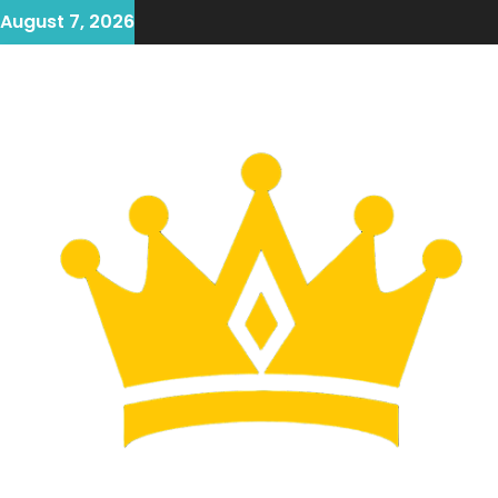
Skip
August 7, 2026
to
content