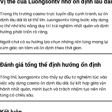
Vị thế của Luongsontv nhờ ổn định lâu dài
Trong thị trường casino trực tuyến đầy cạnh tranh, sự ổn
định lâu dài là lợi thế lớn. Luongsontv từng bước xây dựng
vị thế nhờ khả năng duy trì trải nghiệm nhất quán và định
hướng phát triển rõ ràng.
Người chơi có xu hướng lựa chọn những nền tảng mang lại
cảm giác an tâm và ổn định theo thời gian.
Đánh giá tổng thể định hướng ổn định
Tổng thể, luongsontv cho thấy sự đầu tư nghiêm túc vào
việc xây dựng casino ổn định lâu dài. Sự kết hợp giữa vận
hành nhất quán, minh bạch và trách nhiệm tạo nên nền
tảng có chiều sâu.
Kết luận