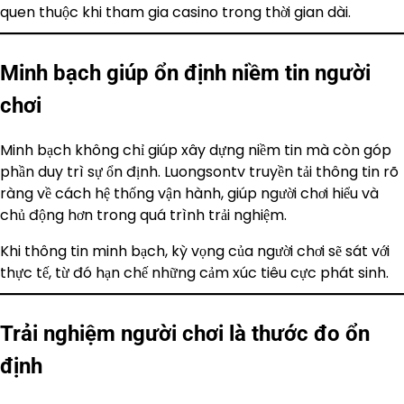
quen thuộc khi tham gia casino trong thời gian dài.
Minh bạch giúp ổn định niềm tin người
chơi
Minh bạch không chỉ giúp xây dựng niềm tin mà còn góp
phần duy trì sự ổn định. Luongsontv truyền tải thông tin rõ
ràng về cách hệ thống vận hành, giúp người chơi hiểu và
chủ động hơn trong quá trình trải nghiệm.
Khi thông tin minh bạch, kỳ vọng của người chơi sẽ sát với
thực tế, từ đó hạn chế những cảm xúc tiêu cực phát sinh.
Trải nghiệm người chơi là thước đo ổn
định