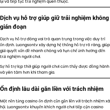
lại và tiếp tục trải nghiệm quen thuộc.
Dịch vụ hỗ trợ giúp giữ trải nghiệm không
gián đoạn
Dịch vụ hỗ trợ đóng vai trò quan trọng trong việc duy trì
ổn định. Luongsontv xây dựng hệ thống hỗ trợ rõ ràng, giúp
giải quyết vấn đề nhanh chóng và hạn chế ảnh hưởng đến
trải nghiệm người chơi.
Sự hỗ trợ kịp thời giúp người chơi cảm thấy được đồng hành
và yên tâm hơn khi tham gia.
Ổn định lâu dài gắn liền với trách nhiệm
Một nền tảng casino ổn định cần gắn liền với trách nhiệm xã
hội. Luongsontv khuyến khích người chơi tiếp cận casino