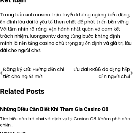
Trong bối cảnh casino trực tuyến không ngừng biến động,
ổn định lâu dài là yếu tố then chốt để phát triển bền vững.
Với tầm nhìn rõ ràng, vận hành nhất quán và cam kết
trách nhiệm, luongsontv đang từng bước khẳng định
mình là nền tảng casino chú trọng sự ổn định và giá trị lâu
dài cho người chơi.
Đăng ký O8: Hướng dẫn chi
Ưu đãi RR88 đa dạng hấp
Post
tiết cho người mới
dẫn người chơi
navigation
Related Posts
Những Điều Cần Biết Khi Tham Gia Casino O8
Tìm hiểu các trò chơi và dịch vụ tại Casino O8. Khám phá các
chiến…