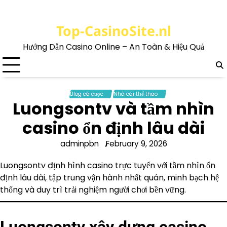
Top-CasinoSite.nl
Hướng Dẫn Casino Online – An Toàn & Hiệu Quả
Blog cá cược
Nhà cái thể thao
Luongsontv và tầm nhìn
casino ổn định lâu dài
adminpbn
February 9, 2026
Luongsontv định hình casino trực tuyến với tầm nhìn ổn
định lâu dài, tập trung vận hành nhất quán, minh bạch hệ
thống và duy trì trải nghiệm người chơi bền vững.
Luongsontv xây dựng casino