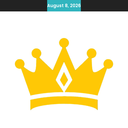
Skip
August 8, 2026
to
content