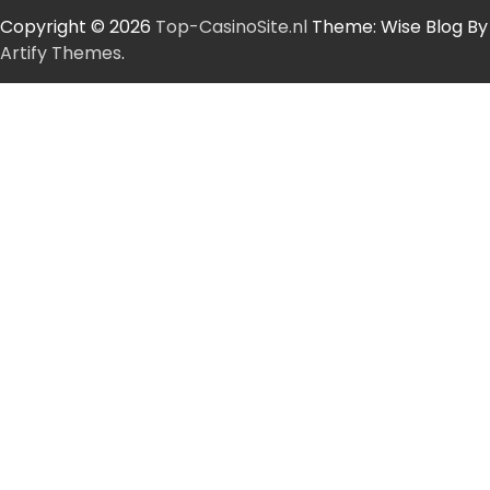
Copyright © 2026
Top-CasinoSite.nl
Theme: Wise Blog By
Artify Themes
.