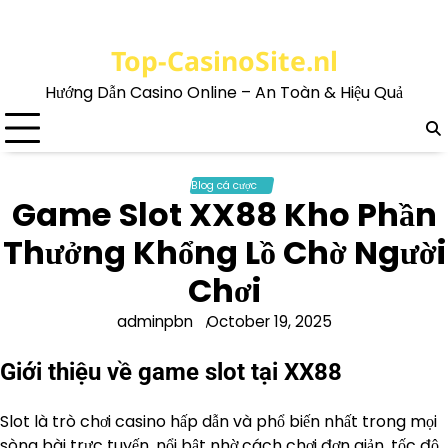
Top-CasinoSite.nl
Hướng Dẫn Casino Online – An Toàn & Hiệu Quả
Blog cá cược
Game Slot XX88 Kho Phần
Thưởng Khổng Lồ Chờ Người
Chơi
adminpbn
October 19, 2025
Giới thiệu về game slot tại XX88
Slot là trò chơi casino hấp dẫn và phổ biến nhất trong mọi
sòng bài trực tuyến, nổi bật nhờ cách chơi đơn giản, tốc độ