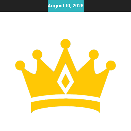
Skip
August 10, 2026
to
content