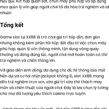
hiệu quả. Kết hợp quan sát, chọn máy phù hợp và áp dụng
mẹo quản lý vốn giúp người chơi tối đa hóa trải nghiệm và lợi
nhuận.
Tổng kết
Game slot tại XX88 là trò chơi giải trí hấp dẫn, đơn giản
nhưng không kém phần hồi hộp. Bắt đầu từ việc chọn máy
phù hợp, quản lý vốn thông minh, tận dụng vòng quay
thưởng và dừng đúng lúc, người chơi mới hoàn toàn có thể
trải nghiệm và chiến thắng lớn.
Với giao diện sinh động, đa dạng chủ đề, hệ thống bảo mật
hiện đại và cơ hội nhận jackpot khổng lồ, slot XX88 mang
đến trải nghiệm trọn vẹn, vừa giải trí vừa thử thách may
mắn và chiến thuật của người chơi. Đây là lựa chọn lý tưởng
cho mọi đối tượng yêu thích casino trực tuyến.