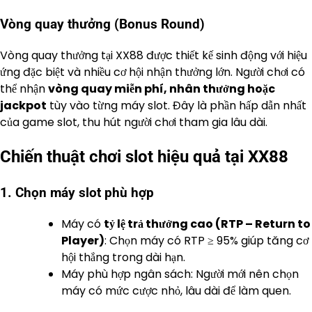
Vòng quay thưởng (Bonus Round)
Vòng quay thưởng tại XX88 được thiết kế sinh động với hiệu
ứng đặc biệt và nhiều cơ hội nhận thưởng lớn. Người chơi có
thể nhận
vòng quay miễn phí, nhân thưởng hoặc
jackpot
tùy vào từng máy slot. Đây là phần hấp dẫn nhất
của game slot, thu hút người chơi tham gia lâu dài.
Chiến thuật chơi slot hiệu quả tại XX88
1. Chọn máy slot phù hợp
Máy có
tỷ lệ trả thưởng cao (RTP – Return to
Player)
: Chọn máy có RTP ≥ 95% giúp tăng cơ
hội thắng trong dài hạn.
Máy phù hợp ngân sách: Người mới nên chọn
máy có mức cược nhỏ, lâu dài để làm quen.