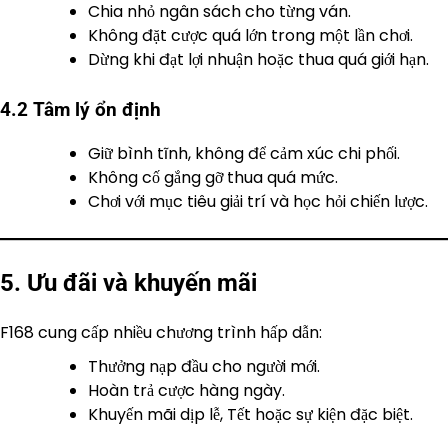
Chia nhỏ ngân sách cho từng ván.
Không đặt cược quá lớn trong một lần chơi.
Dừng khi đạt lợi nhuận hoặc thua quá giới hạn.
4.2 Tâm lý ổn định
Giữ bình tĩnh, không để cảm xúc chi phối.
Không cố gắng gỡ thua quá mức.
Chơi với mục tiêu giải trí và học hỏi chiến lược.
5. Ưu đãi và khuyến mãi
F168 cung cấp nhiều chương trình hấp dẫn:
Thưởng nạp đầu cho người mới.
Hoàn trả cược hàng ngày.
Khuyến mãi dịp lễ, Tết hoặc sự kiện đặc biệt.