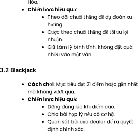
Hòa.
Chiến lược hiệu quả
:
Theo dõi chuỗi thắng để dự đoán xu
hướng.
Cược theo chuỗi thắng để tối ưu lợi
nhuận.
Giữ tâm lý bình tĩnh, không đặt quá
nhiều vào một ván.
3.2 Blackjack
Cách chơi
: Mục tiêu đạt 21 điểm hoặc gần nhất
mà không vượt quá.
Chiến lược hiệu quả
:
Dừng đúng lúc khi điểm cao.
Chia bài hợp lý nếu có cơ hội.
Quan sát bài của dealer để ra quyết
định chính xác.