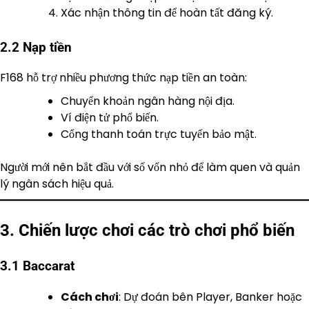
Xác nhận thông tin để hoàn tất đăng ký.
2.2 Nạp tiền
F168 hỗ trợ nhiều phương thức nạp tiền an toàn:
Chuyển khoản ngân hàng nội địa.
Ví điện tử phổ biến.
Cổng thanh toán trực tuyến bảo mật.
Người mới nên bắt đầu với số vốn nhỏ để làm quen và quản
lý ngân sách hiệu quả.
3. Chiến lược chơi các trò chơi phổ biến
3.1 Baccarat
Cách chơi
: Dự đoán bên Player, Banker hoặc