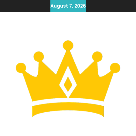
Skip
August 7, 2026
to
content