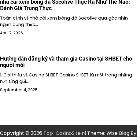
nhà cái xem bóng đá Socolive Thực Ra Như Thế Nào:
Đánh Giá Trung Thực
Toàn cảnh về nhà cái xem bóng đá Socolive qua góc nhìn
người dùng thực…
April 7, 2026
Hướng dẫn đăng ký và tham gia Casino tại SHBET cho
người mới
1. Giới thiệu về Casino SHBET Casino SHBET là một trong những
nền tảng giải…
September 4, 2025
Copyright © 2026
Top-CasinoSite.nl
Theme: Wise Blog By