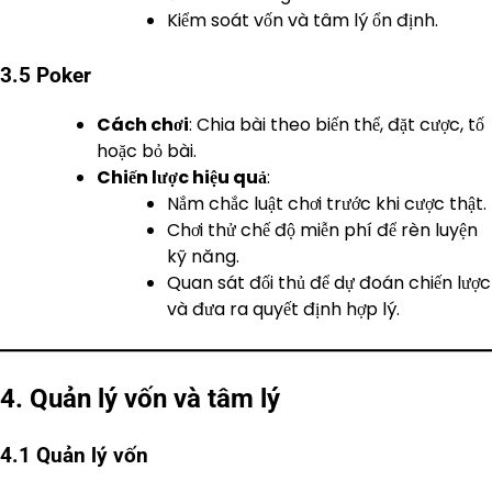
Kiểm soát vốn và tâm lý ổn định.
3.5 Poker
Cách chơi
: Chia bài theo biến thể, đặt cược, tố
hoặc bỏ bài.
Chiến lược hiệu quả
:
Nắm chắc luật chơi trước khi cược thật.
Chơi thử chế độ miễn phí để rèn luyện
kỹ năng.
Quan sát đối thủ để dự đoán chiến lược
và đưa ra quyết định hợp lý.
4. Quản lý vốn và tâm lý
4.1 Quản lý vốn