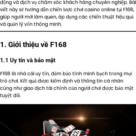
động và dịch vụ chăm sóc khách hàng chuyên nghiệp. Bài
viết này sẽ hướng dẫn chiến lược chơi casino online tại F168,
giúp người mới làm quen, áp dụng các chiến thuật hiệu quả
và quản lý vốn thông minh.
1. Giới thiệu về F168
1.1 Uy tín và bảo mật
F168 là nhà cái uy tín, đảm bảo tính minh bạch trong mọi
trò chơi. Kết quả được kiểm định và thông tin cá nhân
cũng như giao dịch tài chính của người chơi được bảo mật
tuyệt đối.