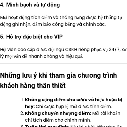
4. Minh bạch và tự động
Mọi hoạt động tích điểm và thăng hạng được hệ thống tự
động ghi nhận, đảm bảo công bằng và chính xác.
5. Hỗ trợ đặc biệt cho VIP
Hội viên cao cấp được đội ngũ CSKH riêng phục vụ 24/7, xử
lý mọi vấn đề nhanh chóng và hiệu quả.
Những lưu ý khi tham gia chương trình
khách hàng thân thiết
Không cộng điểm cho cược vô hiệu hoặc bị
hủy:
Chỉ cược hợp lệ mới được tính điểm.
Không chuyển nhượng điểm:
Mỗi tài khoản
chỉ tích điểm cho chính mình.
Tuân thủ quy định:
Nếu bị phát hiện gian lận