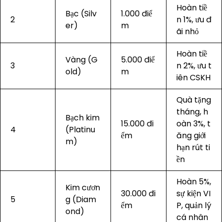
Hoàn tiề
Bạc (Silv
1.000 điể
2
n 1%, ưu đ
er)
m
ãi nhỏ
Hoàn tiề
Vàng (G
5.000 điể
3
n 2%, ưu t
old)
m
iên CSKH
Quà tặng
tháng, h
Bạch kim
15.000 đi
oàn 3%, t
4
(Platinu
ểm
ăng giới
m)
hạn rút ti
ền
Hoàn 5%,
Kim cươn
30.000 đi
sự kiện VI
5
g (Diam
ểm
P, quản lý
ond)
cá nhân