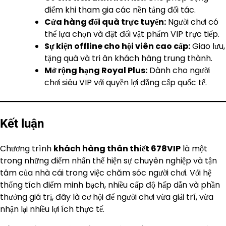
điểm khi tham gia các nền tảng đối tác.
Cửa hàng đổi quà trực tuyến:
Người chơi có
thể lựa chọn và đặt đổi vật phẩm VIP trực tiếp.
Sự kiện offline cho hội viên cao cấp:
Giao lưu,
tặng quà và tri ân khách hàng trung thành.
Mở rộng hạng Royal Plus:
Dành cho người
chơi siêu VIP với quyền lợi đẳng cấp quốc tế.
Kết luận
Chương trình
khách hàng thân thiết 678VIP
là một
trong những điểm nhấn thể hiện sự chuyên nghiệp và tận
tâm của nhà cái trong việc chăm sóc người chơi. Với hệ
thống tích điểm minh bạch, nhiều cấp độ hấp dẫn và phần
thưởng giá trị, đây là cơ hội để người chơi vừa giải trí, vừa
nhận lại nhiều lợi ích thực tế.