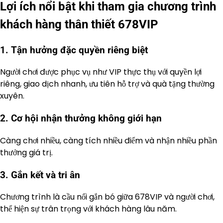
Lợi ích nổi bật khi tham gia chương trình
khách hàng thân thiết 678VIP
1. Tận hưởng đặc quyền riêng biệt
Người chơi được phục vụ như VIP thực thụ với quyền lợi
riêng, giao dịch nhanh, ưu tiên hỗ trợ và quà tặng thường
xuyên.
2. Cơ hội nhận thưởng không giới hạn
Càng chơi nhiều, càng tích nhiều điểm và nhận nhiều phần
thưởng giá trị.
3. Gắn kết và tri ân
Chương trình là cầu nối gắn bó giữa 678VIP và người chơi,
thể hiện sự trân trọng với khách hàng lâu năm.