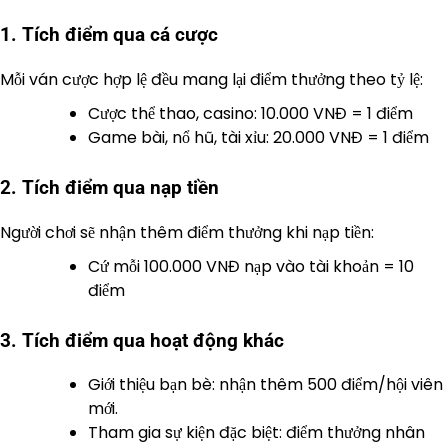
1. Tích điểm qua cá cược
Mỗi ván cược hợp lệ đều mang lại điểm thưởng theo tỷ lệ:
Cược thể thao, casino: 10.000 VNĐ = 1 điểm
Game bài, nổ hũ, tài xỉu: 20.000 VNĐ = 1 điểm
2. Tích điểm qua nạp tiền
Người chơi sẽ nhận thêm điểm thưởng khi nạp tiền:
Cứ mỗi 100.000 VNĐ nạp vào tài khoản = 10
điểm
3. Tích điểm qua hoạt động khác
Giới thiệu bạn bè: nhận thêm 500 điểm/hội viên
mới.
Tham gia sự kiện đặc biệt: điểm thưởng nhân