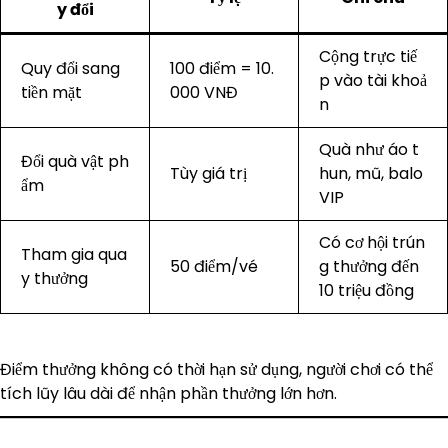
y đổi
Cộng trực tiế
Quy đổi sang
100 điểm = 10.
p vào tài khoả
tiền mặt
000 VNĐ
n
Quà như áo t
Đổi quà vật ph
Tùy giá trị
hun, mũ, balo
ẩm
VIP
Có cơ hội trún
Tham gia qua
50 điểm/vé
g thưởng đến
y thưởng
10 triệu đồng
Điểm thưởng không có thời hạn sử dụng, người chơi có thể
tích lũy lâu dài để nhận phần thưởng lớn hơn.