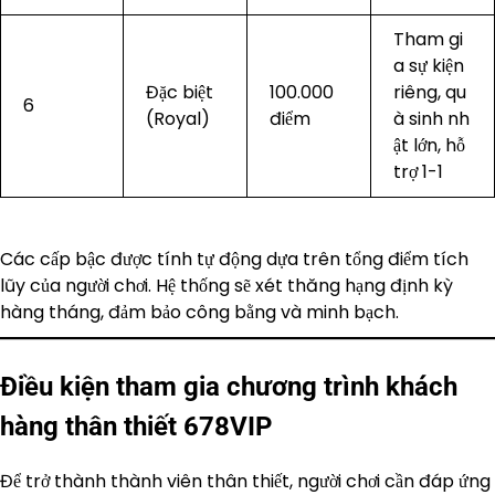
Tham gi
a sự kiện
Đặc biệt
100.000
riêng, qu
6
(Royal)
điểm
à sinh nh
ật lớn, hỗ
trợ 1-1
Các cấp bậc được tính tự động dựa trên tổng điểm tích
lũy của người chơi. Hệ thống sẽ xét thăng hạng định kỳ
hàng tháng, đảm bảo công bằng và minh bạch.
Điều kiện tham gia chương trình khách
hàng thân thiết 678VIP
Để trở thành thành viên thân thiết, người chơi cần đáp ứng