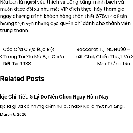
Nếu bạn là người yêu thích sự công bằng, minh bạch và
muốn được đối xử như một VIP đích thực, hãy tham gia
ngay chương trình khách hàng thân thiết 678VIP để tận
hưởng trọn vẹn những đặc quyền chỉ dành cho thành viên
trung thành.
Các Cửa Cược Đặc Biệt
Baccarat Tại NOHU90 –
Post
Trong Tài Xỉu Mà Bạn Chưa
Luật Chơi, Chiến Thuật Và
navigation
Biết Tại RR88
Mẹo Thắng Lớn
Related Posts
kjc Chi Tiết: 5 Lý Do Nên Chọn Ngay Hôm Nay
Kjc là gì và có những điểm nổi bật nào? Kjc là một nền tảng…
March 5, 2026