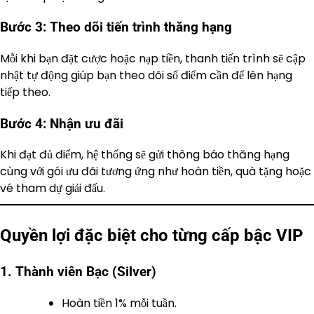
Bước 3: Theo dõi tiến trình thăng hạng
Mỗi khi bạn đặt cược hoặc nạp tiền, thanh tiến trình sẽ cập
nhật tự động giúp bạn theo dõi số điểm cần để lên hạng
tiếp theo.
Bước 4: Nhận ưu đãi
Khi đạt đủ điểm, hệ thống sẽ gửi thông báo thăng hạng
cùng với gói ưu đãi tương ứng như hoàn tiền, quà tặng hoặc
vé tham dự giải đấu.
Quyền lợi đặc biệt cho từng cấp bậc VIP
1. Thành viên Bạc (Silver)
Hoàn tiền 1% mỗi tuần.