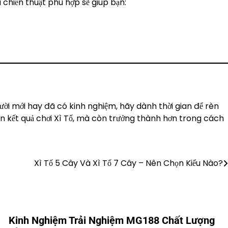
i chiến thuật phù hợp sẽ giúp bạn:
gười mới hay đã có kinh nghiệm, hãy dành thời gian để rèn
ện kết quả chơi Xì Tố, mà còn trưởng thành hơn trong cách
Xì Tố 5 Cây Và Xì Tố 7 Cây – Nên Chọn Kiểu Nào?
Kinh Nghiệm Trải Nghiệm MG188 Chất Lượng