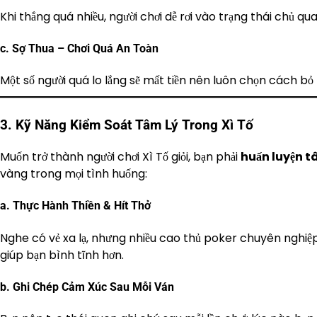
Khi thắng quá nhiều, người chơi dễ rơi vào trạng thái chủ qua
c.
Sợ Thua – Chơi Quá An Toàn
Một số người quá lo lắng sẽ mất tiền nên luôn chọn cách bỏ 
3. Kỹ Năng Kiểm Soát Tâm Lý Trong Xì Tố
Muốn trở thành người chơi Xì Tố giỏi, bạn phải
huấn luyện t
vàng trong mọi tình huống:
a.
Thực Hành Thiền & Hít Thở
Nghe có vẻ xa lạ, nhưng nhiều cao thủ poker chuyên nghiệ
giúp bạn bình tĩnh hơn.
b.
Ghi Chép Cảm Xúc Sau Mỗi Ván