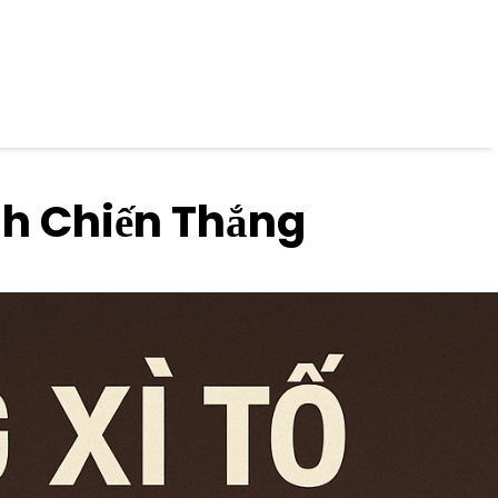
nh Chiến Thắng