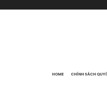
HOME
CHÍNH SÁCH QUYỀ