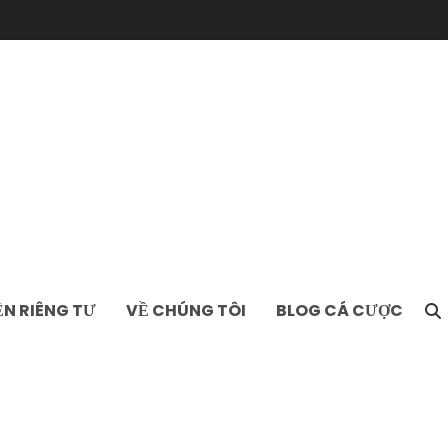
N RIÊNG TƯ
VỀ CHÚNG TÔI
BLOG CÁ CƯỢC