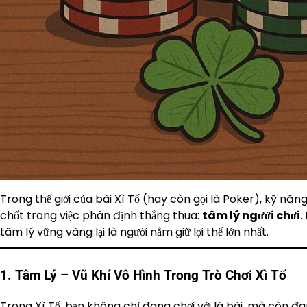
Trong thế giới của bài Xì Tố (hay còn gọi là Poker), kỹ năng
chốt trong việc phân định thắng thua:
tâm lý người chơi
.
tâm lý vững vàng lại là người nắm giữ lợi thế lớn nhất.
1. Tâm Lý – Vũ Khí Vô Hình Trong Trò Chơi Xì Tố
Trong Xì Tố, bạn không chỉ đang chơi với lá bài, mà còn đa