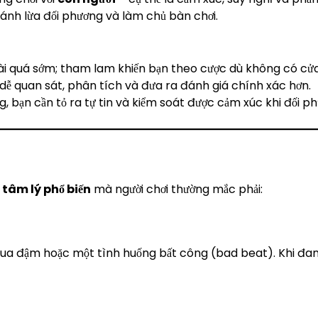
đánh lừa đối phương và làm chủ bàn chơi.
 bài quá sớm; tham lam khiến bạn theo cược dù không có cử
h dễ quan sát, phân tích và đưa ra đánh giá chính xác hơn.
g, bạn cần tỏ ra tự tin và kiểm soát được cảm xúc khi đối
i tâm lý phổ biến
mà người chơi thường mắc phải:
 thua đậm hoặc một tình huống bất công (bad beat). Khi đang