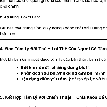
Bạn nên tạo thói quen ghi chú sau mỗi lần chơi: lúc nào b
điều chỉnh.
c.
Áp Dụng “Poker Face”
Giữ nét mặt trung tính là kỹ năng không thể thiếu. Đừng để
trận hơn.
4. Đọc Tâm Lý Đối Thủ – Lợi Thế Của Người Có Tâm
Một khi bạn kiểm soát được tâm lý của bản thân, bạn sẽ có
Biết khi nào đối phương đang bluff
.
Phán đoán đối phương đang cầm bài mạnh 
Tận dụng điểm yếu tâm lý
để tạo áp lực và bu
5. Kết Hợp Tâm Lý Với Chiến Thuật – Chìa Khóa Để