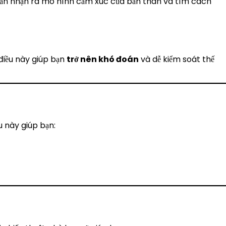
ẽ dần nhận ra mô hình cảm xúc của bản thân và tìm cách
 điều này giúp bạn
trở nên khó đoán
và dễ kiểm soát thế
ều này giúp bạn: