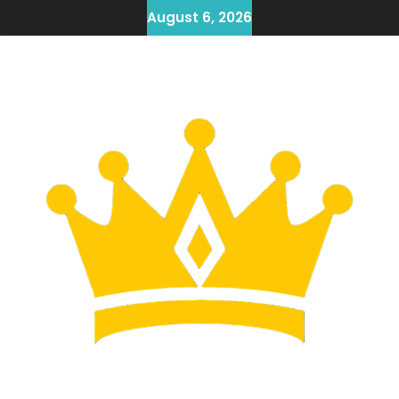
Skip
August 6, 2026
to
content