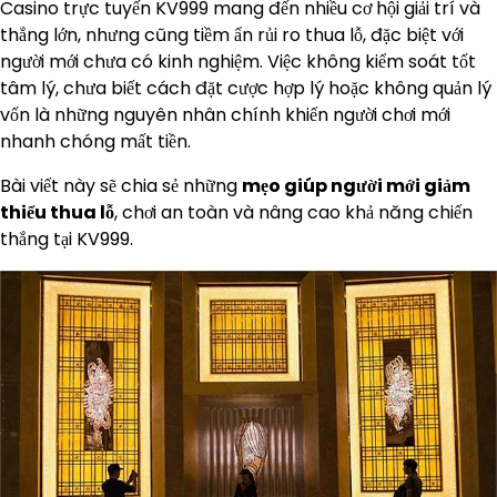
Casino trực tuyến KV999 mang đến nhiều cơ hội giải trí và
thắng lớn, nhưng cũng tiềm ẩn rủi ro thua lỗ, đặc biệt với
người mới chưa có kinh nghiệm. Việc không kiểm soát tốt
tâm lý, chưa biết cách đặt cược hợp lý hoặc không quản lý
vốn là những nguyên nhân chính khiến người chơi mới
nhanh chóng mất tiền.
Bài viết này sẽ chia sẻ những
mẹo giúp người mới giảm
thiểu thua lỗ
, chơi an toàn và nâng cao khả năng chiến
thắng tại KV999.