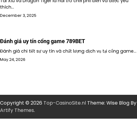
Tài Xỉu và Dragon Tiger là hai trò chơi phổ biến và được yêu
thích…
December 3, 2025
Đánh giá uy tín cổng game 789BET
Đánh giá chi tiết sự uy tín và chất lượng dịch vụ tại cổng game…
May 24, 2026
Copyright © 2026
Top-CasinoSite.nl
Theme: Wise Blog By
Artify Themes
.