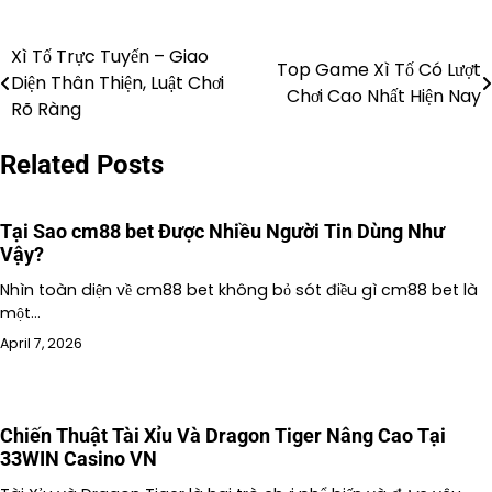
Xì Tố Trực Tuyến – Giao
Post
Top Game Xì Tố Có Lượt
Diện Thân Thiện, Luật Chơi
Chơi Cao Nhất Hiện Nay
navigation
Rõ Ràng
Related Posts
Tại Sao cm88 bet Được Nhiều Người Tin Dùng Như
Vậy?
Nhìn toàn diện về cm88 bet không bỏ sót điều gì cm88 bet là
một…
April 7, 2026
Chiến Thuật Tài Xỉu Và Dragon Tiger Nâng Cao Tại
33WIN Casino VN