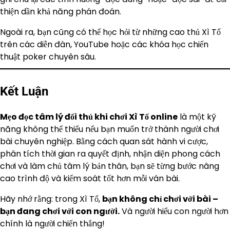
thiện dần khả năng phán đoán.
Ngoài ra, bạn cũng có thể học hỏi từ những cao thủ Xì Tố
trên các diễn đàn, YouTube hoặc các khóa học chiến
thuật poker chuyên sâu.
Kết Luận
Mẹo đọc tâm lý đối thủ khi chơi Xì Tố online
là một kỹ
năng không thể thiếu nếu bạn muốn trở thành người chơi
bài chuyên nghiệp. Bằng cách quan sát hành vi cược,
phân tích thời gian ra quyết định, nhận diện phong cách
chơi và làm chủ tâm lý bản thân, bạn sẽ từng bước nâng
cao trình độ và kiểm soát tốt hơn mỗi ván bài.
Hãy nhớ rằng: trong Xì Tố,
bạn không chỉ chơi với bài –
bạn đang chơi với con người.
Và người hiểu con người hơn
chính là người chiến thắng!