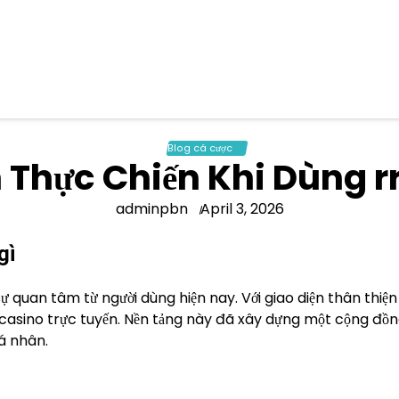
Blog cá cược
Thực Chiến Khi Dùng rr8
adminpbn
April 3, 2026
gì
 sự quan tâm từ người dùng hiện nay. Với giao diện thân thi
 casino trực tuyến. Nền tảng này đã xây dựng một cộng đồng n
á nhân.