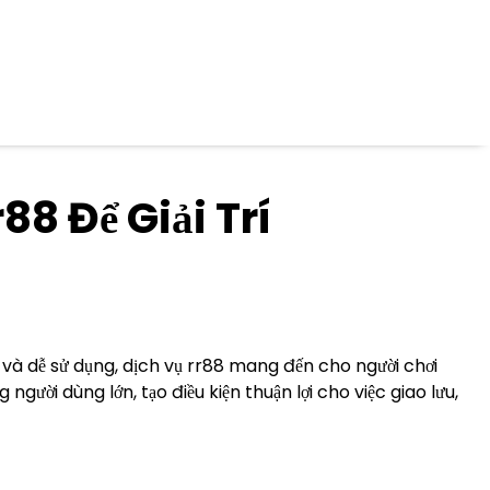
8 Để Giải Trí
ện và dễ sử dụng, dịch vụ rr88 mang đến cho người chơi
gười dùng lớn, tạo điều kiện thuận lợi cho việc giao lưu,