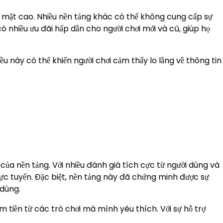
ảo mật cao. Nhiều nền tảng khác có thể không cung cấp sự
có nhiều ưu đãi hấp dẫn cho người chơi mới và cũ, giúp họ
ều này có thể khiến người chơi cảm thấy lo lắng về thông tin
 của nền tảng. Với nhiều đánh giá tích cực từ người dùng và
c tuyến. Đặc biệt, nền tảng này đã chứng minh được sự
 dùng.
m tiền từ các trò chơi mà mình yêu thích. Với sự hỗ trợ