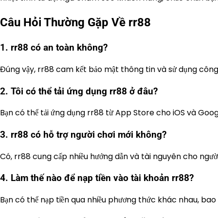
Câu Hỏi Thường Gặp Về rr88
1. rr88 có an toàn không?
Đúng vậy, rr88 cam kết bảo mật thông tin và sử dụng công
2. Tôi có thể tải ứng dụng rr88 ở đâu?
Bạn có thể tải ứng dụng rr88 từ App Store cho iOS và Goog
3. rr88 có hỗ trợ người chơi mới không?
Có, rr88 cung cấp nhiều hướng dẫn và tài nguyên cho người
4. Làm thế nào để nạp tiền vào tài khoản rr88?
Bạn có thể nạp tiền qua nhiều phương thức khác nhau, bao