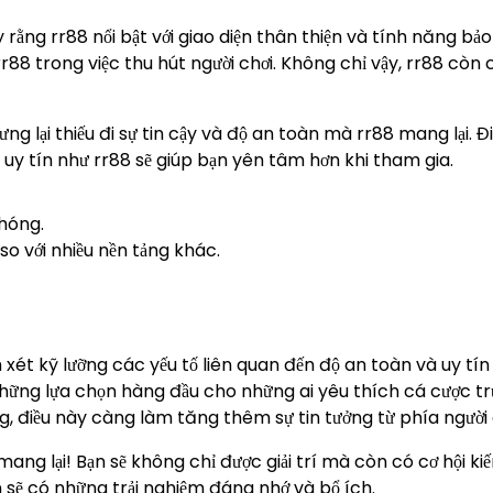
y rằng rr88 nổi bật với giao diện thân thiện và tính năng b
 rr88 trong việc thu hút người chơi. Không chỉ vậy, rr88 còn 
g lại thiếu đi sự tin cậy và độ an toàn mà rr88 mang lại. Đi
 uy tín như rr88 sẽ giúp bạn yên tâm hơn khi tham gia.
hóng.
o với nhiều nền tảng khác.
 xét kỹ lưỡng các yếu tố liên quan đến độ an toàn và uy tín
hững lựa chọn hàng đầu cho những ai yêu thích cá cược trự
, điều này càng làm tăng thêm sự tin tưởng từ phía người
ng lại! Bạn sẽ không chỉ được giải trí mà còn có cơ hội kiế
 sẽ có những trải nghiệm đáng nhớ và bổ ích.