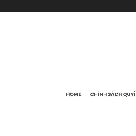
HOME
CHÍNH SÁCH QUYỀ