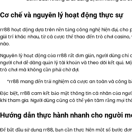
Cơ chế và nguyên lý hoạt động thực sự
rr88 hoạt động dựa trên nền tảng công nghệ hiện đại, cho p
giải trí khác nhau, từ cá cược thể thao đến trò chơi casino,
nào.
Nguyên lý hoạt động của rr88 rất đơn giản, người dùng chỉ 
người chơi dễ dàng quản lý tài khoản và theo dõi kết quả.
trò chơi mà không cần phải chờ đợi.
“rr88 mang đến trải nghiệm cá cược an toàn và công bằ
Đặc biệt, rr88 cam kết bảo mật thông tin cá nhân của người
khi tham gia. Người dùng cũng có thể yên tâm rằng mọi thôn
Hướng dẫn thực hành nhanh cho người m
Để bắt đầu sử dụng rr88, bạn cần thực hiện một số bước đơn