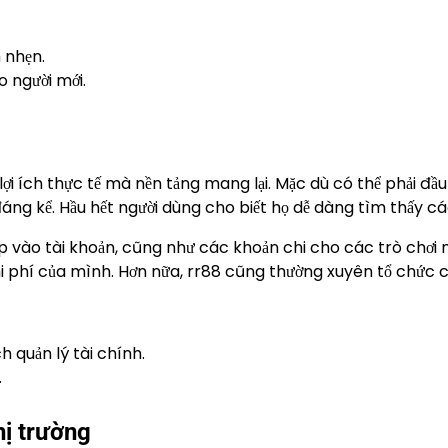
 nhẹn.
 người mới.
lợi ích thực tế mà nền tảng mang lại. Mặc dù có thể phải đầ
n đáng kể. Hầu hết người dùng cho biết họ dễ dàng tìm thấy 
ạp vào tài khoản, cũng như các khoản chi cho các trò chơi 
i phí của mình. Hơn nữa, rr88 cũng thường xuyên tổ chức các
 quản lý tài chính.
.
hị trường