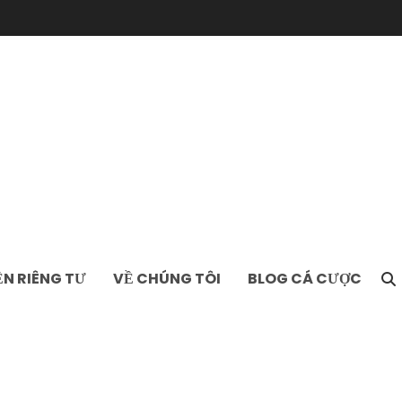
N RIÊNG TƯ
VỀ CHÚNG TÔI
BLOG CÁ CƯỢC