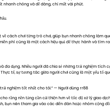
ất nhanh chóng và dễ dàng, chỉ mất vài phút.
hẩu.
iết về cách chơi từng trò chơi, giúp bạn nhanh chóng làm q
 miễn phí cũng là một cách hiệu quả để thực hành và tìm ra
à đa dạng. Nhiều người đã chia sẻ những trải nghiệm tích cự
Thực tế, sự tương tác giữa người chơi cũng là một yếu tố qu
trải nghiệm tốt nhất cho tôi.” — Người dùng rr88
o rằng nền tảng cần cải thiện hơn về tốc độ xử lý giao dịc
mình, bạn nên tham gia vào các diễn đàn hoặc nhóm cộng đồ