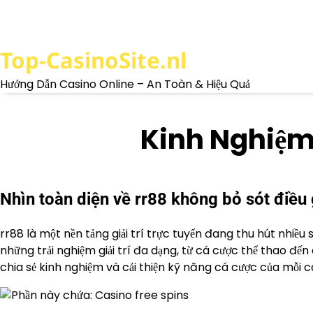
Top-CasinoSite.nl
Hướng Dẫn Casino Online – An Toàn & Hiệu Quả
Kinh Nghiệm 
Nhìn toàn diện về rr88 không bỏ sót điều 
rr88 là một nền tảng giải trí trực tuyến đang thu hút nhiều
những trải nghiệm giải trí đa dạng, từ cá cược thể thao đến
chia sẻ kinh nghiệm và cải thiện kỹ năng cá cược của mỗi c