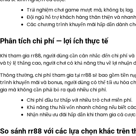
Trải nghiệm chơi game mượt mà, không bị lag.
Đội ngũ hỗ trợ khách hàng thân thiện và nhanh
Các chương trình khuyến mãi hấp dẫn dành cho
Phân tích chi phí — lợi ích thực tế
Khi tham gia rr88, người dùng cần cân nhắc đến chi phí và 
và tỷ lệ thắng cao, người chơi có khả năng thu về lợi nhuậ
Thông thường, chi phí tham gia tại rr88 sẽ bao gồm tiền n
trình khuyến mãi và bonus, người dùng có thể tối ưu hóa ch
gia mà không cần phải bỏ ra quá nhiều chi phí.
Chi phí đầu tư thấp với nhiều trò chơi miễn phí.
Khả năng thu hồi vốn nhanh chóng nếu biết cách
Nhận nhiều ưu đãi hấp dẫn khi tham gia cá cược
So sánh rr88 với các lựa chọn khác trên t