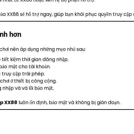
ủa XX88 sẽ hỗ trợ ngay, giúp bạn khôi phục quyền truy cập
anh hơn
i chơi nên áp dụng những mẹo nhỏ sau:
 tiết kiệm thời gian đăng nhập.
ảo mật cho tài khoản.
truy cập trái phép.
chơi ở thiết bị công cộng.
 nhập và vá lỗi bảo mật.
p XX88
luôn ổn định, bảo mật và không bị gián đoạn.