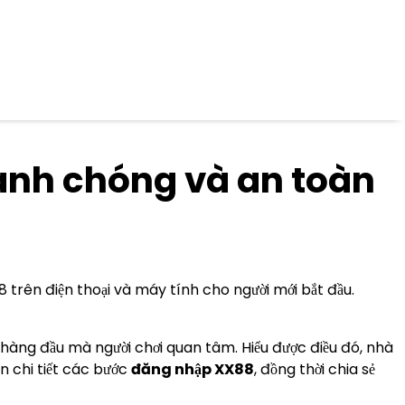
anh chóng và an toàn
trên điện thoại và máy tính cho người mới bắt đầu.
ố hàng đầu mà người chơi quan tâm. Hiểu được điều đó, nhà
n chi tiết các bước
đăng nhập XX88
, đồng thời chia sẻ