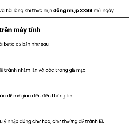
à hài lòng khi thực hiện
đăng nhập XX88
mỗi ngày.
trên máy tính
ài bước cơ bản như sau:
ể tránh nhầm lẫn với các trang giả mạo.
ào để mở giao diện điền thông tin.
u ý nhập đúng chữ hoa, chữ thường để tránh lỗi.