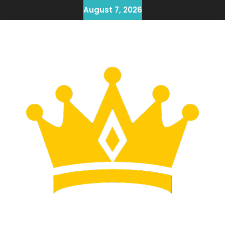
Skip
August 7, 2026
to
content