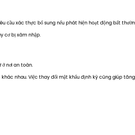
u cầu xác thực bổ sung nếu phát hiện hoạt động bất thườn
uy cơ bị xâm nhập.
 ở nơi an toàn.
 khác nhau. Việc thay đổi mật khẩu định kỳ cũng giúp tăn