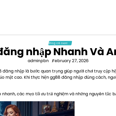
Blog cá cược
đăng nhập Nhanh Và A
adminpbn
February 27, 2026
 đăng nhập là bước quan trọng giúp người chơi truy cập hệ
o mật cao. Khi thực hiện gg88 đăng nhập đúng cách, người
ập nhanh, các mẹo tối ưu trải nghiệm và những nguyên tắc 