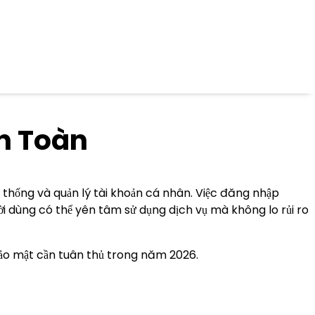
n Toàn
 thống và quản lý tài khoản cá nhân. Việc đăng nhập
 dùng có thể yên tâm sử dụng dịch vụ mà không lo rủi ro
bảo mật cần tuân thủ trong năm 2026.