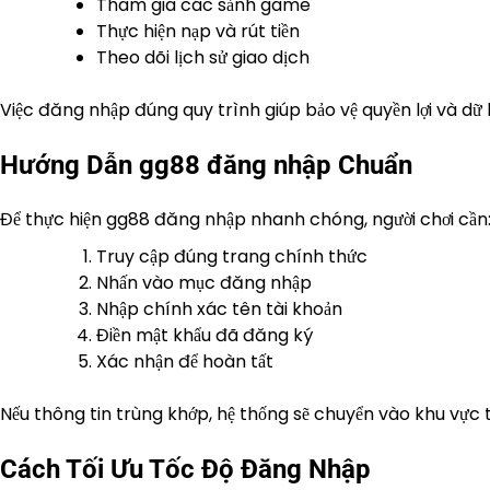
Tham gia các sảnh game
Thực hiện nạp và rút tiền
Theo dõi lịch sử giao dịch
Việc đăng nhập đúng quy trình giúp bảo vệ quyền lợi và dữ l
Hướng Dẫn gg88 đăng nhập Chuẩn
Để thực hiện gg88 đăng nhập nhanh chóng, người chơi cần
Truy cập đúng trang chính thức
Nhấn vào mục đăng nhập
Nhập chính xác tên tài khoản
Điền mật khẩu đã đăng ký
Xác nhận để hoàn tất
Nếu thông tin trùng khớp, hệ thống sẽ chuyển vào khu vực 
Cách Tối Ưu Tốc Độ Đăng Nhập