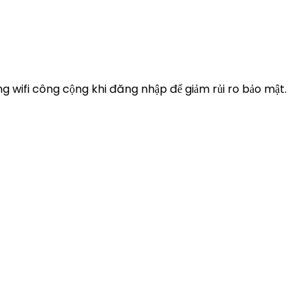
g wifi công cộng khi đăng nhập để giảm rủi ro bảo mật.