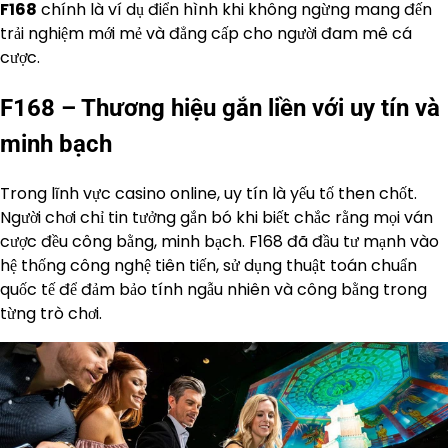
F168
chính là ví dụ điển hình khi không ngừng mang đến
trải nghiệm mới mẻ và đẳng cấp cho người đam mê cá
cược.
F168 – Thương hiệu gắn liền với uy tín và
minh bạch
Trong lĩnh vực casino online, uy tín là yếu tố then chốt.
Người chơi chỉ tin tưởng gắn bó khi biết chắc rằng mọi ván
cược đều công bằng, minh bạch. F168 đã đầu tư mạnh vào
hệ thống công nghệ tiên tiến, sử dụng thuật toán chuẩn
quốc tế để đảm bảo tính ngẫu nhiên và công bằng trong
từng trò chơi.