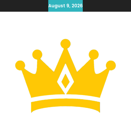
Skip
August 9, 2026
to
content