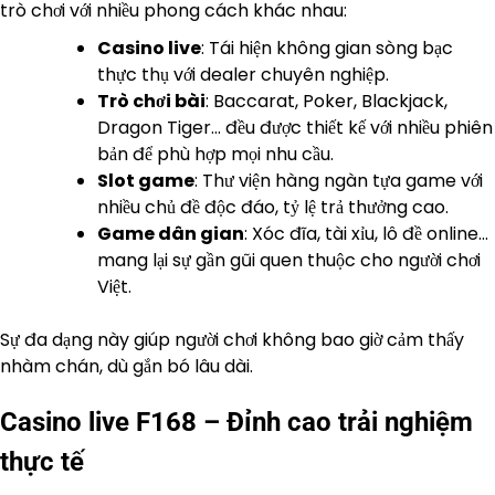
trò chơi với nhiều phong cách khác nhau:
Casino live
: Tái hiện không gian sòng bạc
thực thụ với dealer chuyên nghiệp.
Trò chơi bài
: Baccarat, Poker, Blackjack,
Dragon Tiger… đều được thiết kế với nhiều phiên
bản để phù hợp mọi nhu cầu.
Slot game
: Thư viện hàng ngàn tựa game với
nhiều chủ đề độc đáo, tỷ lệ trả thưởng cao.
Game dân gian
: Xóc đĩa, tài xỉu, lô đề online…
mang lại sự gần gũi quen thuộc cho người chơi
Việt.
Sự đa dạng này giúp người chơi không bao giờ cảm thấy
nhàm chán, dù gắn bó lâu dài.
Casino live F168 – Đỉnh cao trải nghiệm
thực tế