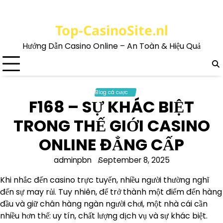
Top-CasinoSite.nl
Hướng Dẫn Casino Online – An Toàn & Hiệu Quả
Blog cá cược
F168 – SỰ KHÁC BIỆT
TRONG THẾ GIỚI CASINO
ONLINE ĐẲNG CẤP
adminpbn
September 8, 2025
Khi nhắc đến casino trực tuyến, nhiều người thường nghĩ
đến sự may rủi. Tuy nhiên, để trở thành một điểm đến hàng
đầu và giữ chân hàng ngàn người chơi, một nhà cái cần
nhiều hơn thế: uy tín, chất lượng dịch vụ và sự khác biệt.