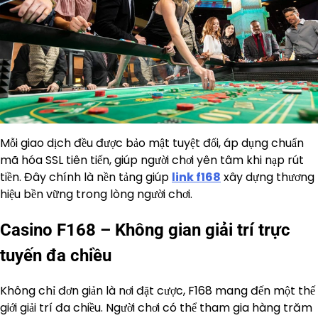
Mỗi giao dịch đều được bảo mật tuyệt đối, áp dụng chuẩn
mã hóa SSL tiên tiến, giúp người chơi yên tâm khi nạp rút
tiền. Đây chính là nền tảng giúp
link f168
xây dựng thương
hiệu bền vững trong lòng người chơi.
Casino F168 – Không gian giải trí trực
tuyến đa chiều
Không chỉ đơn giản là nơi đặt cược, F168 mang đến một thế
giới giải trí đa chiều. Người chơi có thể tham gia hàng trăm