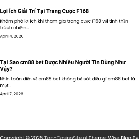
Lợi Ích Giải Trí Tại Trang Cược F168
Khám phá lợi ích khi tham gia trang cược F168 với tinh thần
trách nhiệm…
April 4, 2026
Tại Sao cm88 bet Được Nhiều Người Tin Dùng Như
Vậy?
Nhìn toàn diện về cm88 bet không bỏ sót điều gì cm88 bet là
một…
April 7, 2026
Copyright © 2026
Top-CasinoSite.nl
Theme: Wise Blog By