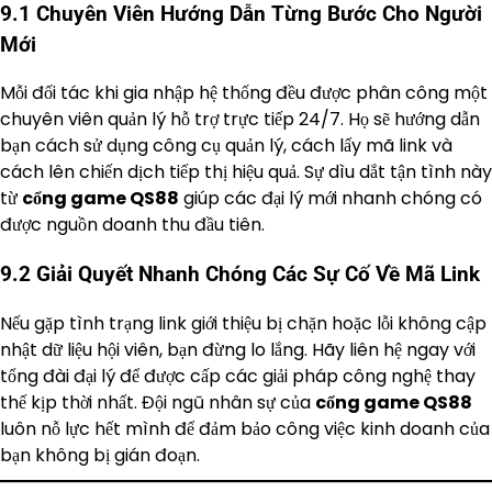
9.1 Chuyên Viên Hướng Dẫn Từng Bước Cho Người
Mới
Mỗi đối tác khi gia nhập hệ thống đều được phân công một
chuyên viên quản lý hỗ trợ trực tiếp 24/7. Họ sẽ hướng dẫn
bạn cách sử dụng công cụ quản lý, cách lấy mã link và
cách lên chiến dịch tiếp thị hiệu quả. Sự dìu dắt tận tình này
từ
cổng game QS88
giúp các đại lý mới nhanh chóng có
được nguồn doanh thu đầu tiên.
9.2 Giải Quyết Nhanh Chóng Các Sự Cố Về Mã Link
Nếu gặp tình trạng link giới thiệu bị chặn hoặc lỗi không cập
nhật dữ liệu hội viên, bạn đừng lo lắng. Hãy liên hệ ngay với
tổng đài đại lý để được cấp các giải pháp công nghệ thay
thế kịp thời nhất. Đội ngũ nhân sự của
cổng game QS88
luôn nỗ lực hết mình để đảm bảo công việc kinh doanh của
bạn không bị gián đoạn.