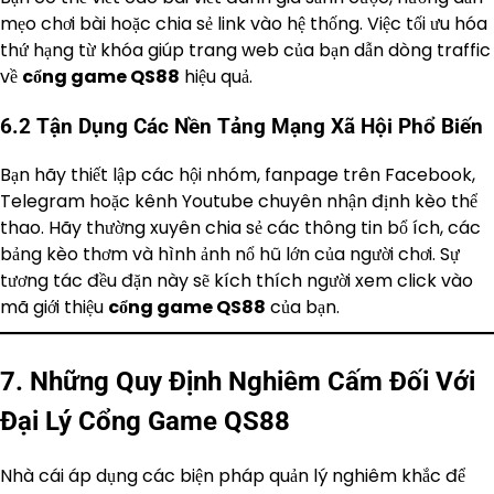
mẹo chơi bài hoặc chia sẻ link vào hệ thống. Việc tối ưu hóa
thứ hạng từ khóa giúp trang web của bạn dẫn dòng traffic
về
cổng game QS88
hiệu quả.
6.2 Tận Dụng Các Nền Tảng Mạng Xã Hội Phổ Biến
Bạn hãy thiết lập các hội nhóm, fanpage trên Facebook,
Telegram hoặc kênh Youtube chuyên nhận định kèo thể
thao. Hãy thường xuyên chia sẻ các thông tin bổ ích, các
bảng kèo thơm và hình ảnh nổ hũ lớn của người chơi. Sự
tương tác đều đặn này sẽ kích thích người xem click vào
mã giới thiệu
cổng game QS88
của bạn.
7. Những Quy Định Nghiêm Cấm Đối Với
Đại Lý Cổng Game QS88
Nhà cái áp dụng các biện pháp quản lý nghiêm khắc để