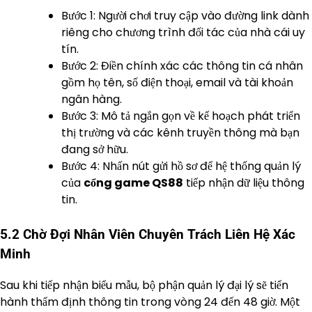
Bước 1: Người chơi truy cập vào đường link dành
riêng cho chương trình đối tác của nhà cái uy
tín.
Bước 2: Điền chính xác các thông tin cá nhân
gồm họ tên, số điện thoại, email và tài khoản
ngân hàng.
Bước 3: Mô tả ngắn gọn về kế hoạch phát triển
thị trường và các kênh truyền thông mà bạn
đang sở hữu.
Bước 4: Nhấn nút gửi hồ sơ để hệ thống quản lý
của
cổng game QS88
tiếp nhận dữ liệu thông
tin.
5.2 Chờ Đợi Nhân Viên Chuyên Trách Liên Hệ Xác
Minh
Sau khi tiếp nhận biểu mẫu, bộ phận quản lý đại lý sẽ tiến
hành thẩm định thông tin trong vòng 24 đến 48 giờ. Một