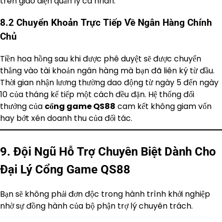
trên giao diện quản lý cá nhân.
8.2 Chuyển Khoản Trực Tiếp Về Ngân Hàng Chính
Chủ
Tiền hoa hồng sau khi được phê duyệt sẽ được chuyển
thẳng vào tài khoản ngân hàng mà bạn đã liên ký từ đầu.
Thời gian nhận lương thường dao động từ ngày 5 đến ngày
10 của tháng kế tiếp một cách đều đặn. Hệ thống đổi
thưởng của
cổng game QS88
cam kết không giam vốn
hay bớt xén doanh thu của đối tác.
9. Đội Ngũ Hỗ Trợ Chuyên Biệt Dành Cho
Đại Lý Cổng Game QS88
Bạn sẽ không phải đơn độc trong hành trình khởi nghiệp
nhờ sự đồng hành của bộ phận trợ lý chuyên trách.