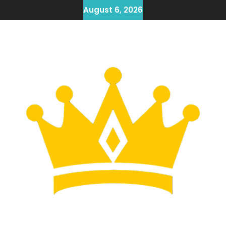
Skip
August 6, 2026
to
content