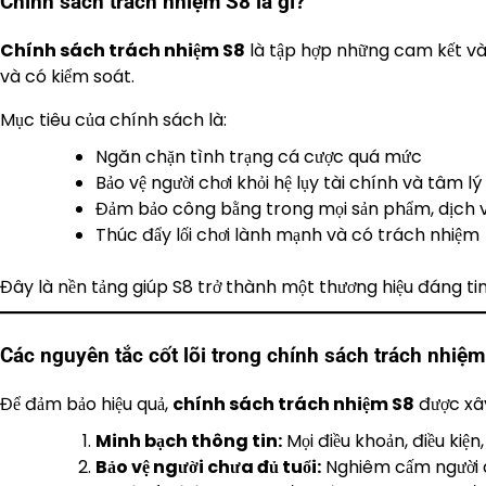
Chính sách trách nhiệm S8 là gì?
Chính sách trách nhiệm S8
là tập hợp những cam kết và
và có kiểm soát.
Mục tiêu của chính sách là:
Ngăn chặn tình trạng cá cược quá mức
Bảo vệ người chơi khỏi hệ lụy tài chính và tâm lý
Đảm bảo công bằng trong mọi sản phẩm, dịch 
Thúc đẩy lối chơi lành mạnh và có trách nhiệm
Đây là nền tảng giúp S8 trở thành một thương hiệu đáng tin 
Các nguyên tắc cốt lõi trong chính sách trách nhiệ
Để đảm bảo hiệu quả,
chính sách trách nhiệm S8
được xây
Minh bạch thông tin:
Mọi điều khoản, điều kiện
Bảo vệ người chưa đủ tuổi:
Nghiêm cấm người dư