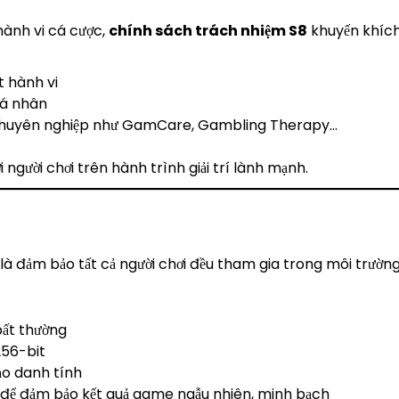
hành vi cá cược,
chính sách trách nhiệm S8
khuyến khích
t hành vi
 cá nhân
ấn chuyên nghiệp như GamCare, Gambling Therapy…
gười chơi trên hành trình giải trí lành mạnh.
là đảm bảo tất cả người chơi đều tham gia trong môi trườn
bất thường
256-bit
ạo danh tính
 để đảm bảo kết quả game ngẫu nhiên, minh bạch