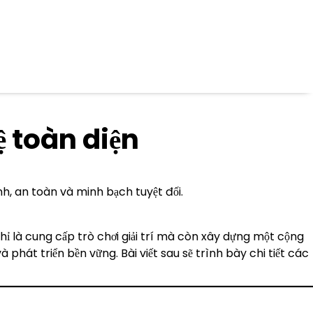
 toàn diện
h, an toàn và minh bạch tuyệt đối.
hỉ là cung cấp trò chơi giải trí mà còn xây dựng một cộng
phát triển bền vững. Bài viết sau sẽ trình bày chi tiết các