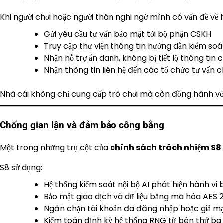
Khi người chơi hoặc người thân nghi ngờ mình có vấn đề về 
Gửi yêu cầu tư vấn bảo mật tới bộ phận CSKH
Truy cập thư viện thông tin hướng dẫn kiểm soá
Nhận hỗ trợ ẩn danh, không bị tiết lộ thông tin
Nhận thông tin liên hệ đến các tổ chức tư v
Nhà cái không chỉ cung cấp trò chơi mà còn đồng hành với n
Chống gian lận và đảm bảo công bằng
Một trong những trụ cột của
chính sách trách nhiệm S8
S8 sử dụng:
Hệ thống kiểm soát nội bộ AI phát hiện hành vi 
Bảo mật giao dịch và dữ liệu bằng mã hóa AES 
Ngăn chặn tài khoản đa đăng nhập hoặc giả m
Kiểm toán định kỳ hệ thống RNG từ bên thứ ba