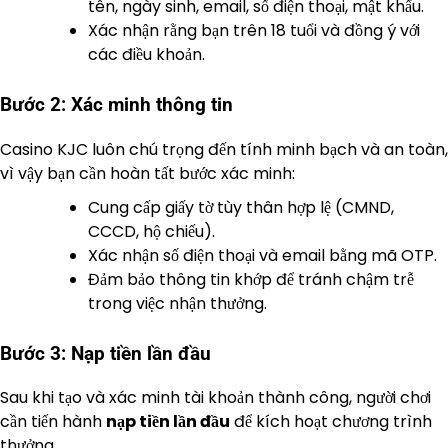
tên, ngày sinh, email, số điện thoại, mật khẩu.
Xác nhận rằng bạn trên 18 tuổi và đồng ý với
các điều khoản.
Bước 2: Xác minh thông tin
Casino KJC luôn chú trọng đến tính minh bạch và an toàn,
vì vậy bạn cần hoàn tất bước xác minh:
Cung cấp giấy tờ tùy thân hợp lệ (CMND,
CCCD, hộ chiếu).
Xác nhận số điện thoại và email bằng mã OTP.
Đảm bảo thông tin khớp để tránh chậm trễ
trong việc nhận thưởng.
Bước 3: Nạp tiền lần đầu
Sau khi tạo và xác minh tài khoản thành công, người chơi
cần tiến hành
nạp tiền lần đầu
để kích hoạt chương trình
thưởng.