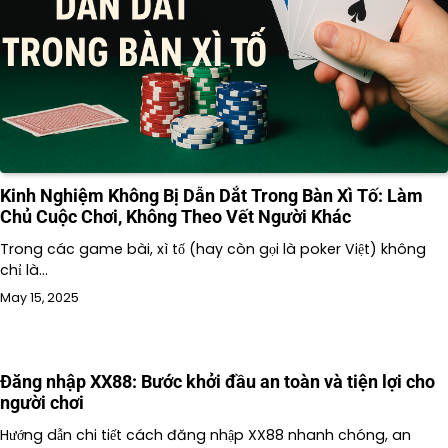
Kinh Nghiệm Không Bị Dẫn Dắt Trong Bàn Xì Tố: Làm
Chủ Cuộc Chơi, Không Theo Vết Người Khác
Trong các game bài, xì tố (hay còn gọi là poker Việt) không
chỉ là…
May 15, 2025
Đăng nhập XX88: Bước khởi đầu an toàn và tiện lợi cho
người chơi
Hướng dẫn chi tiết cách đăng nhập XX88 nhanh chóng, an