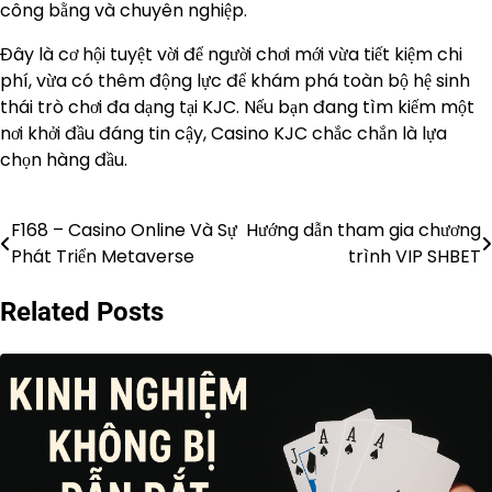
công bằng và chuyên nghiệp.
Đây là cơ hội tuyệt vời để người chơi mới vừa tiết kiệm chi
phí, vừa có thêm động lực để khám phá toàn bộ hệ sinh
thái trò chơi đa dạng tại KJC. Nếu bạn đang tìm kiếm một
nơi khởi đầu đáng tin cậy, Casino KJC chắc chắn là lựa
chọn hàng đầu.
F168 – Casino Online Và Sự
Hướng dẫn tham gia chương
Post
Phát Triển Metaverse
trình VIP SHBET
navigation
Related Posts